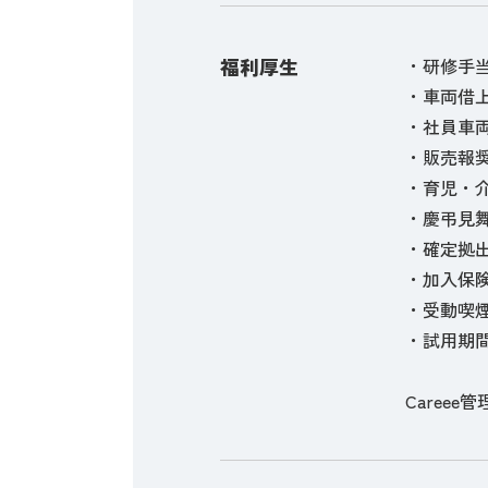
福利厚生
・研修手当(
・車両借上手
・社員車
・販売報
・育児・
・慶弔見
・確定拠
・加入保
・受動喫
・試用期間
Careee管