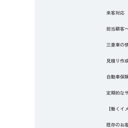
来客対応
担当顧客へ
三菱車の
見積り作
自動車保
定期的な
【働くイ
既存のお