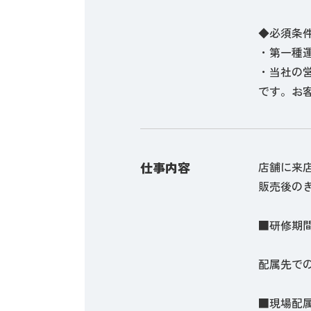
◆必須条
・第一種
・当社の
です。お
仕事内容
店舗に来
販売後の
■研修期
配属先で
■現場配