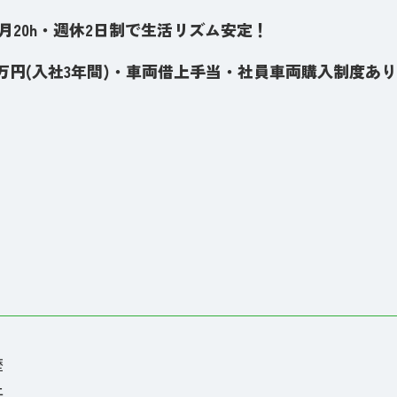
業月20h・週休2日制で生活リズム安定！
5万円(入社3年間)・車両借上手当・社員車両購入制度あ
歴
上