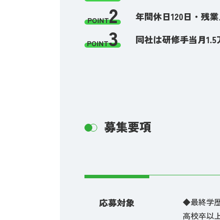
2
年間休日120日・残
POINT
3
同社は研修手当月1.
POINT
募集要項
応募対象
◆最終学
高校卒以