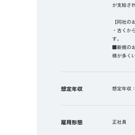
が支給さ
【同社の
・古くか
す。
■新規の
様が多く
想定年収
想定年収：3,
雇用形態
正社員