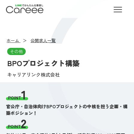
LINEでかんたん仕事探し Careee
ホーム
公開求人一覧
その他
BPOプロジェクト構築
キャリアリンク株式会社
1
POINT
官公庁・自治体向けBPOプロジェクトの中核を担う企画・構
築ポジション！
2
POINT