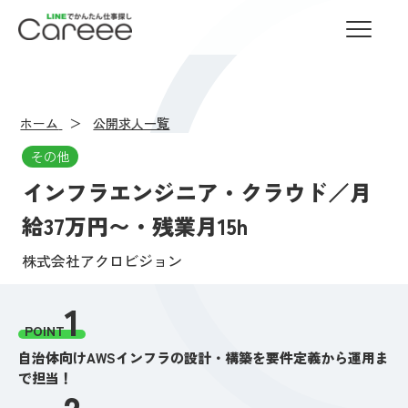
LINEでかんたん仕事探し Careee
ホーム
公開求人一覧
その他
インフラエンジニア・クラウド／月
給37万円〜・残業月15h
株式会社アクロビジョン
1
POINT
自治体向けAWSインフラの設計・構築を要件定義から運用ま
で担当！
2