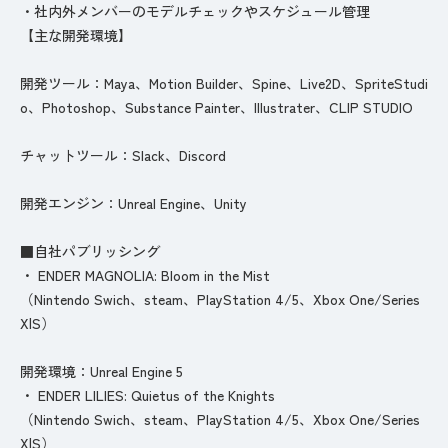
・社内外メンバーのモデルチェックやスケジュール管理
【主な開発環境】
開発ツール：Maya、Motion Builder、Spine、Live2D、SpriteStudi
o、Photoshop、Substance Painter、Illustrater、CLIP STUDIO
チャットツール：Slack、Discord
開発エンジン：Unreal Engine、Unity
■自社パブリッシング
・ ENDER MAGNOLIA: Bloom in the Mist
（Nintendo Swich、steam、PlayStation 4/5、Xbox One/Series
X|S）
開発環境：Unreal Engine 5
・ ENDER LILIES: Quietus of the Knights
（Nintendo Swich、steam、PlayStation 4/5、Xbox One/Series
X|S）