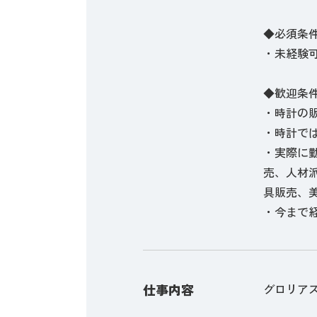
◆必須条
・未経験
◆歓迎条
・時計の
・時計で
・実際に
売、人材
具販売、美
・今まで
仕事内容
グロリア