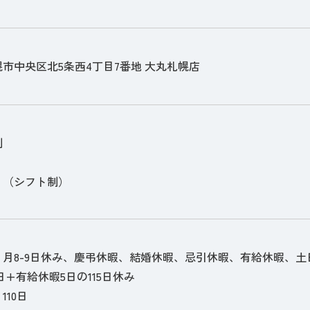
市中央区北5条西4丁目7番地 大丸札幌店
制
:15 （シフト制）
、月8-9日休み、慶弔休暇、結婚休暇、忌引休暇、有給休暇、
0日+有給休暇5日の115日休み
110日