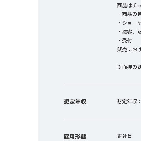
商品はチ
・商品の
・ショー
・接客、
・受付
販売にお
※面接の
想定年収
想定年収：4,
雇用形態
正社員