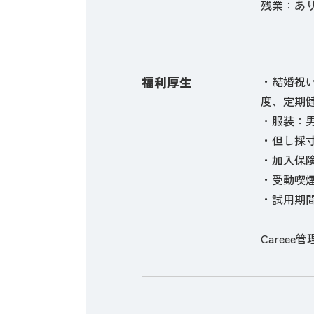
残業：あ
福利厚生
・結婚祝い
度、定期
・服装：
・但し採
・加入保
・受動喫
・試用期間
Careee管