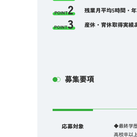
2
残業月平均5時間・年間
POINT
3
産休・育休取得実績あ
POINT
募集要項
応募対象
◆最終学
高校卒以