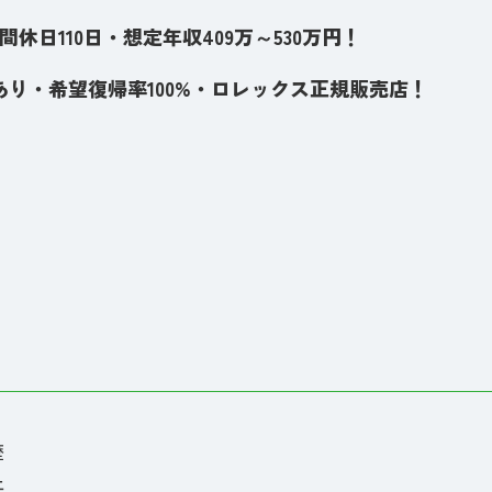
休日110日・想定年収409万～530万円！
り・希望復帰率100%・ロレックス正規販売店！
歴
上