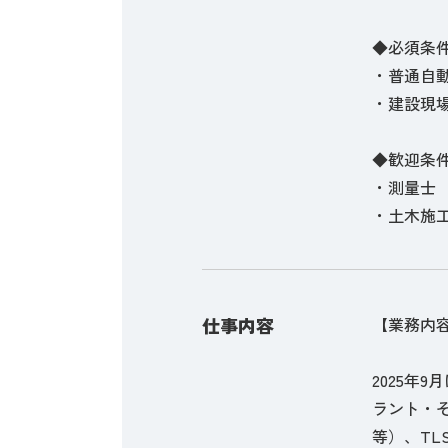
◆必須条
・普通自
・建設現
◆歓迎条
・測量士
・土木施
仕事内容
【業務内
2025年
ラント・そ
等）、TL