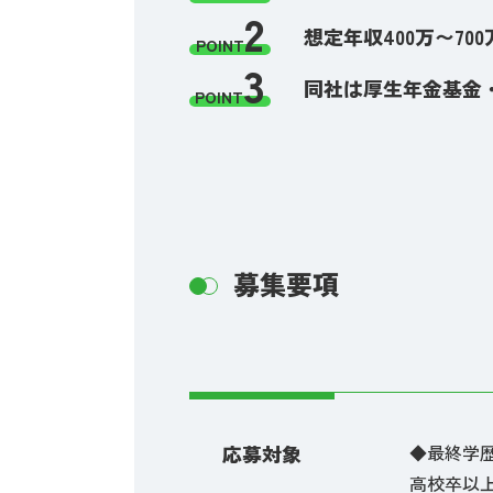
2
想定年収400万〜7
POINT
3
同社は厚生年金基金
POINT
募集要項
応募対象
◆最終学
高校卒以