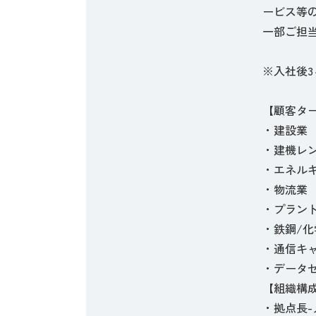
ービス等の
一部ご担
※入社後
【顧客タ
・建設業
・建機レ
・エネル
・物流業
・プラン
・鉄鋼/化
・通信キ
・データ
【組織構
・拠点長-