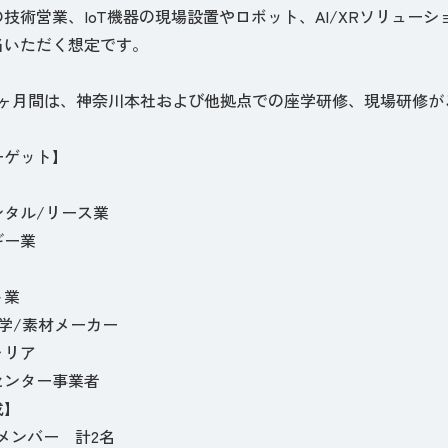
技術営業、IoT機器の現場設置やロボット、AI/XRソリュー
当いただく想定です。
3ヶ月間は、神奈川本社および他拠点での座学研修、現場研修が
ーゲット】
ンタル/リース業
ギー業
ト業
学/素材メーカー
ャリア
センター事業者
成】
メンバー 計2名