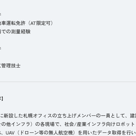
件
動車運転免許（AT限定可）
場での測量経験
件
工管理技士
容】
9月に新設した札幌オフィスの立ち上げメンバーの一員として、
の他インフラ）の各現場で、社会/産業インフラ向けロボット（B
S、UAV（ドローン等の無人航空機）を用いたデータ取得を行