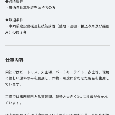
◆必須条件
・普通自動車免許をお持ちの方
◆歓迎条件
・車両系建設機械運転技能講習（整地・運搬・積込み用及び掘削
用）の修了者
仕事内容
同社ではピートモス、火山礫、バーミキュライト、赤土等、環境
に優しい原料のみを厳選し、作物・用途に合わせた製品を生産し
ています。
工場では事務部門と品質管理、製造と大きく3つに担当が分かれ
ています。
ひとつの製品を送り出すのにいくつもの工程があり、各担当が管