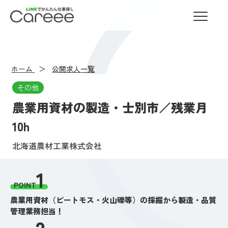
LINEでかんたん仕事探し Careee
ホーム
公開求人一覧
その他
農業用資材の製造・士別市／残業月
10h
北海道農材工業株式会社
1
POINT
農業用資材（ピートモス・火山礫等）の採掘から製造・品質
管理業務担当！
2