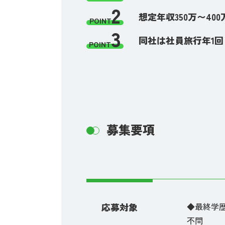
2
想定年収350万〜4
POINT
3
同社は社員旅行年1
POINT
募集要項
応募対象
◆最終学
不問