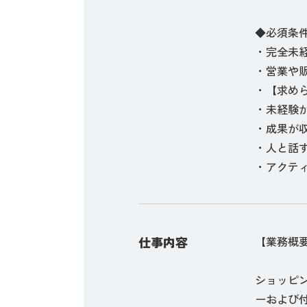
◆必須条
・完全未
・営業や
・【求め
・未経験
・成果が
・人と話
・アクテ
仕事内容
【業務概
ショッピ
ーおよび