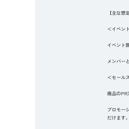
【主な想
＜イベン
イベント開
メンバー
＜セール
商品のP
プロモー
だけます