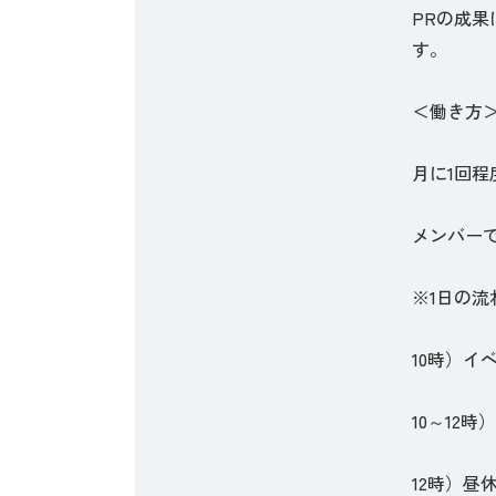
PRの成
す。
＜働き方
月に1回
メンバー
※1日の流
10時）イ
10～12
12時）昼