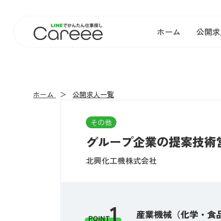
ホーム
公開求
ホーム
公開求人一覧
その他
グループ企業の提案技術営
北興化工機株式会社
1
産業機械（化学・食
POINT