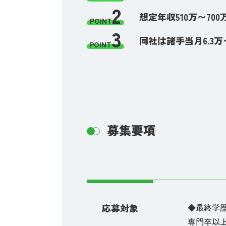
2
想定年収510万〜7
POINT
3
同社は諸手当月6.3
POINT
募集要項
応募対象
◆最終学
専門卒以