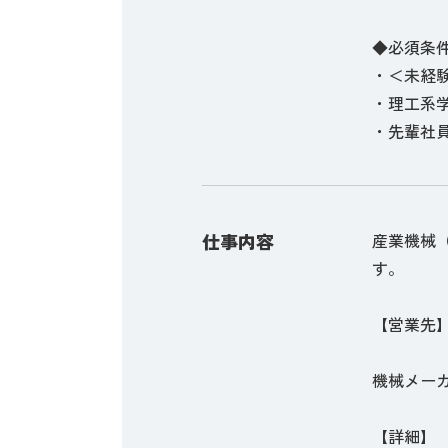
◆必須条
・＜未経
・理工系
・先輩社
仕事内容
産業機械
す。
【営業先
機械メー
【詳細】