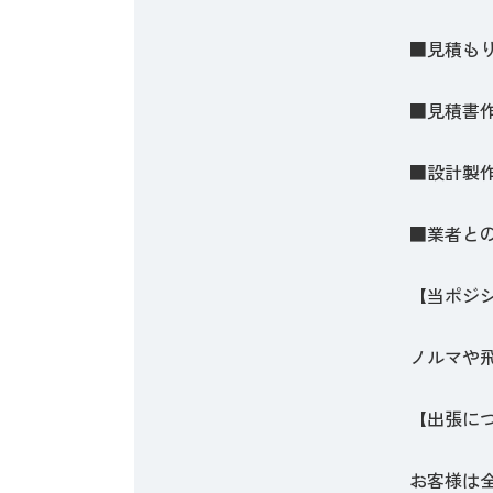
■見積も
■見積書
■設計製
■業者と
【当ポジ
ノルマや
【出張に
お客様は