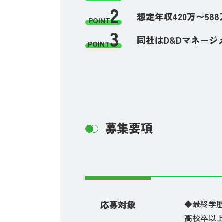
2
想定年収420万〜58
POINT
3
同社はD&Dマネー
POINT
募集要項
応募対象
◆最終学
高校卒以