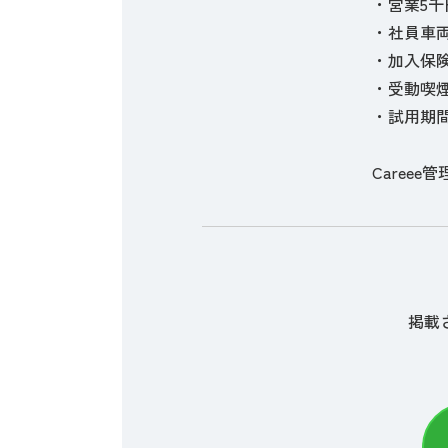
・営業5千
・社員車
・加入保
・受動喫
・試用期間
Careee管
掲載