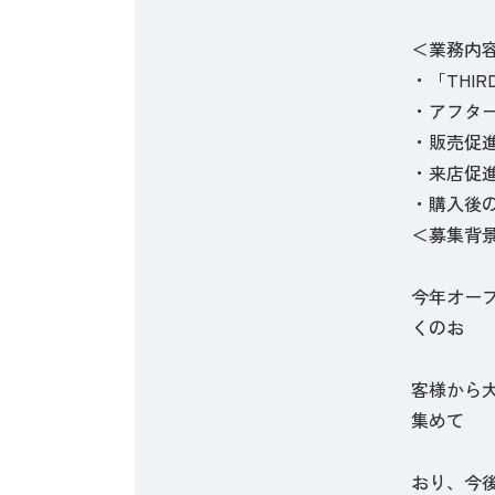
＜業務内
・「THI
・アフタ
・販売促
・来店促
・購入後
＜募集背
今年オープ
くのお
客様から
集めて
おり、今