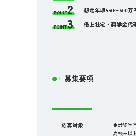
2
想定年収550〜60
POINT
3
借上社宅・奨学金代
POINT
募集要項
応募対象
◆最終学
高校卒以