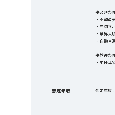
◆必須条
・不動産売
・店舗マ
・業界人
・自動車
◆歓迎条
・宅地建
想定年収
想定年収：5,