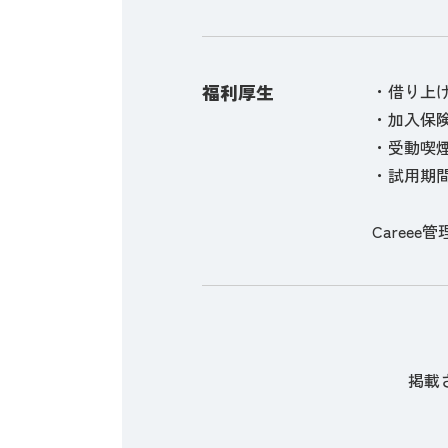
福利厚生
・借り上
・加入保
・受動喫
・試用期間
Careee管
掲載