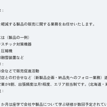
容：
を軽減する製品の販売に関する業務をお任せいたします。
には（製品の一例）
ラスチック対策機器
ミ圧縮機
線融雪装置など
容：
示会などで販売促進活動
理店との打合せなど（新製品企画・納品先へのフォロー業務）
営業が8割、出張頻度は月1程度、エリア担当制です。(北海道・
境：
１か月は座学で会社や製品について学ぶ研修が数回予定されて