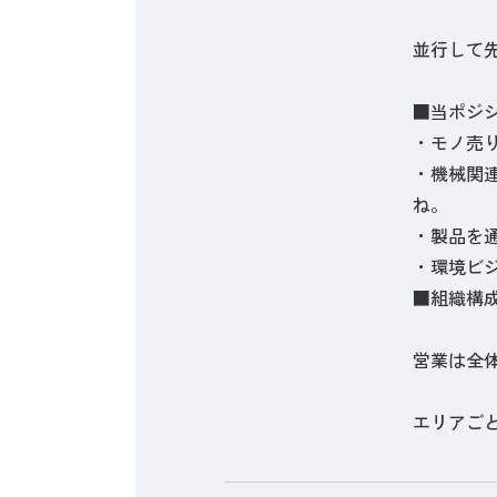
並行して
■当ポジ
・モノ売
・機械関
ね。
・製品を
・環境ビ
■組織構
営業は全体
エリアご