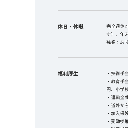
休日・休暇
完全週休
す）、年
残業：あり
福利厚生
・技術手当：
・教育手当：
円、小学校 
・退職金
・道外から
・加入保
・受動喫