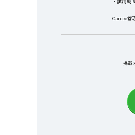
・試用期間
Careee管理
掲載