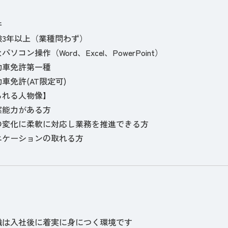
件
験3年以上（業種問わず）
ソコン操作（Word、Excel、PowerPoint）
動車免許第一種
車免許(AT限定可)
られる人物像】
案能力がある方
の変化に柔軟に対応し業務を推進できる方
ニケーションの取れる方
】
識は入社後に着実に身につく環境です