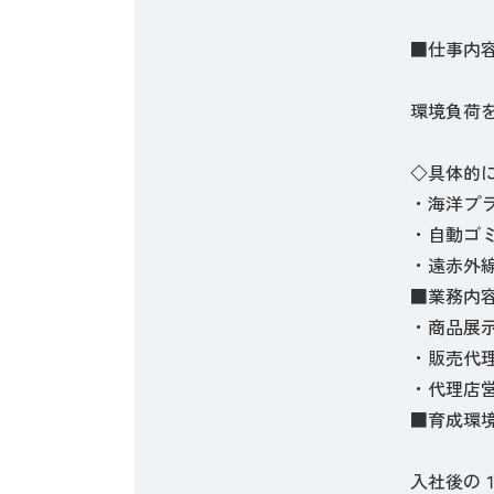
■仕事内
環境負荷
◇具体的
・海洋プ
・自動ゴ
・遠赤外
■業務内
・商品展
・販売代
・代理店
■育成環
入社後の