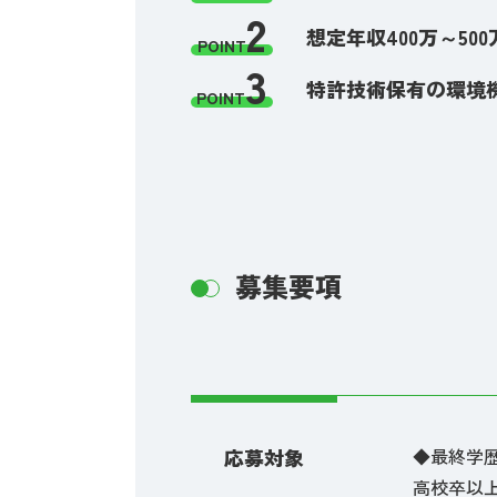
2
想定年収400万～5
POINT
3
特許技術保有の環境
POINT
募集要項
応募対象
◆最終学
高校卒以