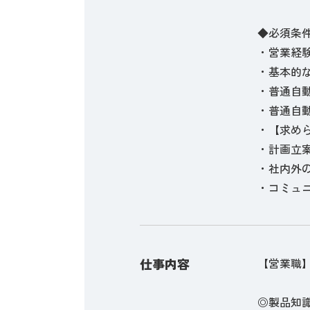
◆必須条
・営業経
・基本的なパ
・普通自
・普通自動
・【求め
・計画立
・社内外
・コミュ
仕事内容
【営業職
◎製品知