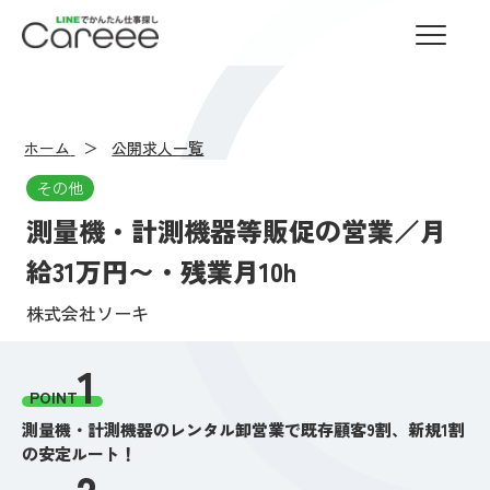
LINEでかんたん仕事探し Careee
ホーム
公開求人一覧
その他
測量機・計測機器等販促の営業／月
給31万円〜・残業月10h
株式会社ソーキ
1
POINT
測量機・計測機器のレンタル卸営業で既存顧客9割、新規1割
の安定ルート！
2