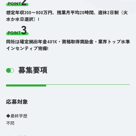
POINT
想定年収300〜800万円、残業月平均20時間、週休2日制（火
水か水日選択）!
3
POINT
同社は確定拠出年金401K・資格取得奨励金・業界トップ水準
インセンティブ完備!
募集要項
応募対象
◆最終学歴
不問