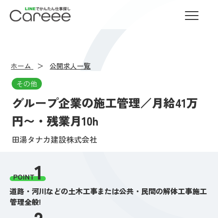
LINEでかんたん仕事探し Careee
ホーム
公開求人一覧
その他
グループ企業の施工管理／月給41万
円〜・残業月10h
田湯タナカ建設株式会社
1
POINT
道路・河川などの土木工事または公共・民間の解体工事施工
管理全般!
2