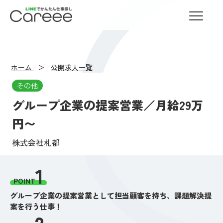
LINEでかんたん仕事探し Careee
ホーム
公開求人一覧
その他
グループ企業の提案営業／月給29万
円〜
株式会社札都
1
POINT
グループ企業の提案営業として担当顧客を持ち、課題解決提
案を行う仕事！
2