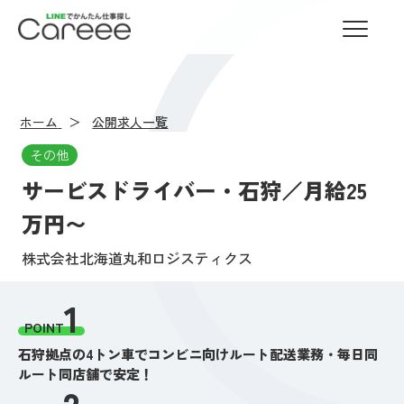
LINEでかんたん仕事探し Careee
ホーム
公開求人一覧
その他
サービスドライバー・石狩／月給25
万円〜
株式会社北海道丸和ロジスティクス
1
POINT
石狩拠点の4トン車でコンビニ向けルート配送業務・毎日同
ルート同店舗で安定！
2