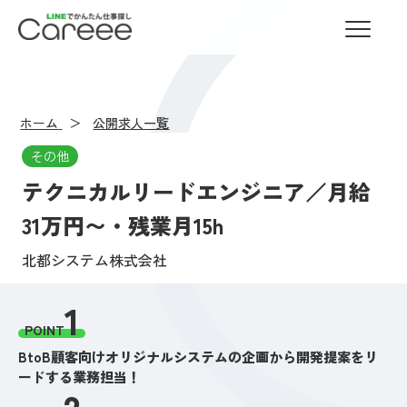
LINEでかんたん仕事探し Careee
ホーム
公開求人一覧
その他
テクニカルリードエンジニア／月給
31万円〜・残業月15h
北都システム株式会社
1
POINT
BtoB顧客向けオリジナルシステムの企画から開発提案をリ
ードする業務担当！
2