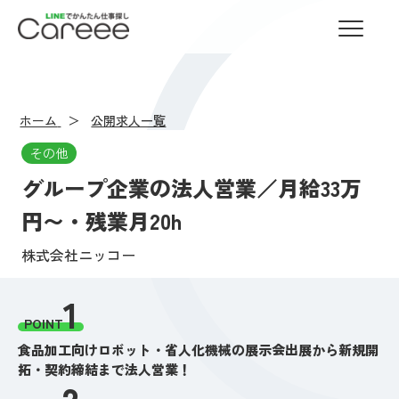
LINEでかんたん仕事探し Careee
ホーム
公開求人一覧
その他
グループ企業の法人営業／月給33万
円〜・残業月20h
株式会社ニッコー
1
POINT
食品加工向けロボット・省人化機械の展示会出展から新規開
拓・契約締結まで法人営業！
2