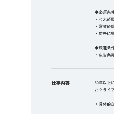
◆必須条
・＜未経
・営業経験
・広告に
◆歓迎条
・広告業界
仕事内容
60年以
たクライ
＜具体的