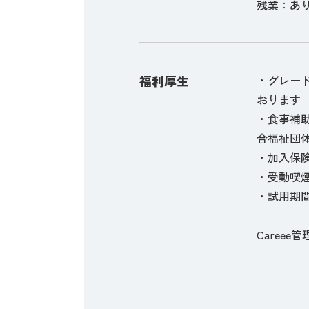
残業：あり
福利厚生
・グレー
おります
・食事補助
合福祉団
・加入保
・受動喫
・試用期間
Careee管