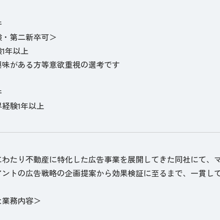
件
験・第二新卒可＞
1年以上
興味がある方等意欲重視の選考です
件
経験1年以上
上にわたり不動産に特化した広告事業を展開してきた同社にて、
アントの広告戦略の企画提案から効果検証に至るまで、一貫し
な業務内容＞