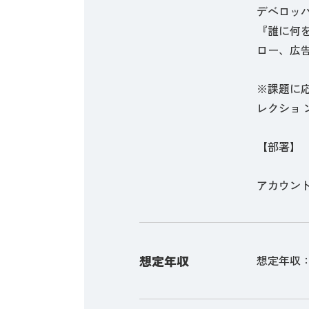
デベロッ
『誰に何
ロー、広
※課題に応
レクショ
【部署】
アカウン
想定年収
想定年収：3,