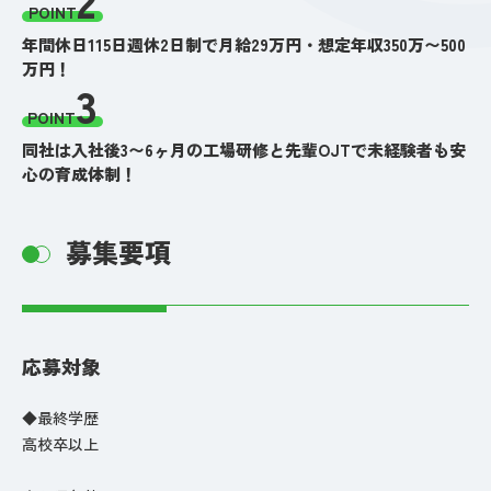
POINT
年間休日115日週休2日制で月給29万円・想定年収350万〜500
万円！
3
POINT
同社は入社後3〜6ヶ月の工場研修と先輩OJTで未経験者も安
心の育成体制！
募集要項
応募対象
◆最終学歴
高校卒以上