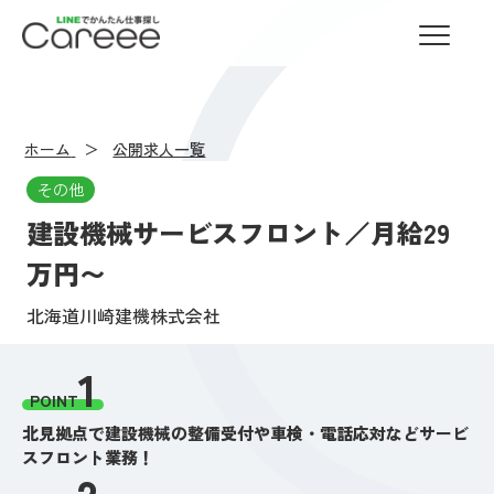
LINEでかんたん仕事探し Careee
ホーム
公開求人一覧
その他
建設機械サービスフロント／月給29
万円〜
北海道川崎建機株式会社
1
POINT
北見拠点で建設機械の整備受付や車検・電話応対などサービ
スフロント業務！
2