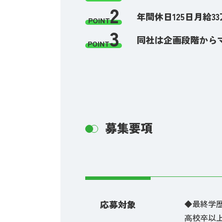
2
年間休日125日月給3
POINT
3
同社は企画段階から
POINT
募集要項
応募対象
◆最終学
高校卒以