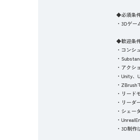
◆必須条
・3Dゲ
◆歓迎条
・コンシ
・Subst
・アクシ
・Unity、
・ZBrus
・リード
・リーダ
・シェー
・Unre
・3D制作