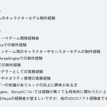
件
ームのキャラクターモデル制作経験
件
ューマゲーム開発経験者
anceでの制作経験
ョンゲーム用のキャラクターやモンスターモデルの制作経験
UnrealEngineでの制作経験
hでの制作経験
モデラーとしての実務経験
ーやクオリティ管理の実務経験
ダーの知識がありルックの向上に興味がある方
alEngine、Zbrushについては経験が無くても将来的に関わり
はMayaの経験者が望ましいですが、他の3DCGソフト経験者