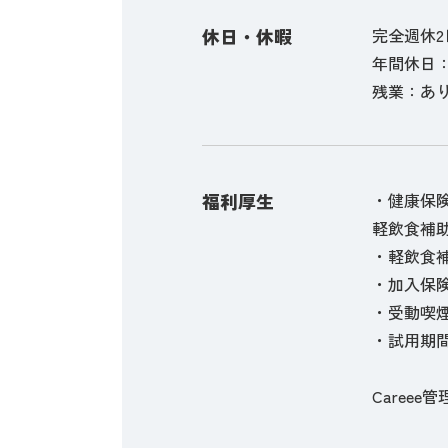
休日・休暇
完全週休
年間休日：
残業：あり
福利厚生
・健康保
軽飲食補
・軽飲食補
・加入保
・受動喫
・試用期間
Careee管