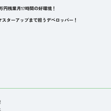
3万円残業月17時間の好環境！
マスターアップまで担うデベロッパー！
歴
上