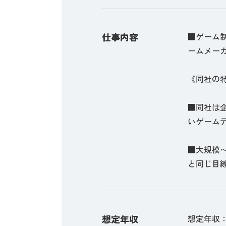
仕事内容
■ゲーム
ームメー
《同社の
■同社は
いゲーム
■大規模
と同じ目
想定年収
想定年収：4,