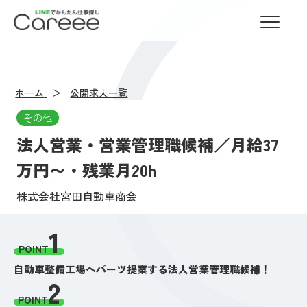
LINEでかんたん仕事探し Careee
ホーム
公開求人一覧
その他
法人営業・営業管理職候補／月給37
万円〜・残業月20h
株式会社宮田自動車商会
1
POINT
自動車整備工場へパーツ提案する法人営業管理職候補！
2
POINT