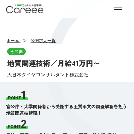
LINEでかんたん仕事探し Careee
ホーム
公開求人一覧
その他
地質関連技術／月給41万円〜
大日本ダイヤコンサルタント株式会社
1
POINT
官公庁・大学関係者から受託する土質水文の調査解析を担う
地質関連技術職！
2
POINT