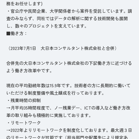
務をお任せします)
・官公庁や民間企業、大学関係者から案件を受託しています。調
査のみならず、同社ではデータの解析に関する技術開発も展開
し、数々のプロジェクトを支えています。
■働き方：
（2023年7月1日 大日本コンサルタント株式会社と合併）
合併先の大日本コンサルタント株式会社の下記働き方に近づける
よう働き方改革中です。
現在の平均勤続年数は15.9年です。技術者の方に長期的に働いて
いただける制度整備や風土醸成を行っております。
・残業時間の抑制
→月平均35時間程度で、ノー残業デー、ICTの導入など働き方改
革の取り組みも積極的に実施しております。
・リモートワーク
→2022年よりリモートワークを制度化しております。最大週３日
のリモートワークが可能です（担当部門や配属先により規定あ