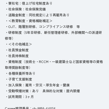
・寮社宅：借上げ社宅制度あり
・社会保険：社会保険完備
・退職金制度：同社規定により再雇用あり
・＜教育制度・資格補助補足＞
・OJT、階層別研修、コンプライアンス研修 等
・研修制度（5年目研修、新任管理者研修、外部機関への派遣研
修等）
・＜その他補足＞
・社員預金制度
・社員持株制度
・資格制度（技術士・RCCM・一級建築士など国家資格等の資格
取得奨励制度等）
・各種保養所等あり
・子育て支援制度
・加入保険：雇用・労災・厚生年金・健康
・受動喫煙対策：あり 具体的な対策：屋内禁煙
・試用期間：3ヶ月
Careee管理番号：cb-9856-44034