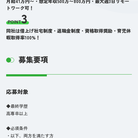
月給41万円〜・想定年収500万〜800万円・最大週3日リモー
トワーク可！
3
POINT
同社は借上げ社宅制度・退職金制度・資格取得奨励・育児休
暇取得率100%！
募集要項
応募対象
◆最終学歴
高専卒以上
◆必須条件
・以下、両方を満たす方