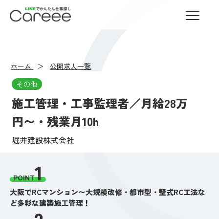
LINEでかんたん仕事探し Careee
ホーム
公開求人一覧
その他
施工管理・工事監理者／月給28万
円〜・残業月10h
堀井建設株式会社
1
POINT
大阪でRCマンション〜大規模改修・都市型・壁式RC工法な
ど多彩な建築施工管理！
2