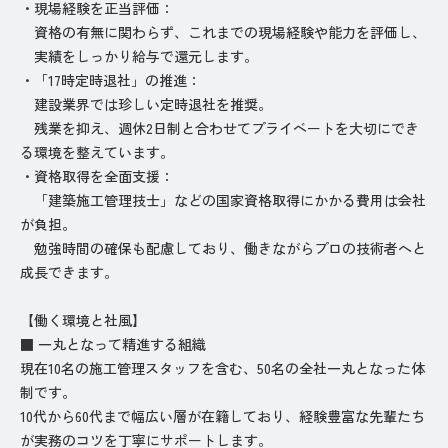
・現場経験を正当評価：
資格の有無に関わらず、これまでの現場経験や能力を評価し、
実績をしっかり給与で還元します。
・「17時定時退社」の推進：
建設業界では珍しい定時退社を推奨。
残業を抑え、週休2日制と合わせてプライベートを大切にでき
る環境を整えています。
・資格取得を全面支援：
「建築施工管理技士」などの国家資格取得にかかる費用は会社
が負担。
勉強時間の確保も配慮しており、働きながらプロの技術者へと
成長できます。
【働く環境と社風】
■ 一丸となって精進する組織
現在10名の施工管理スタッフを含む、50名の全社一丸となった体
制です。
10代から60代まで幅広い層が在籍しており、経験豊富な先輩たち
が実務のコツを丁寧にサポートします。