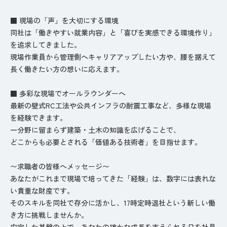
■ 現場の「声」を大切にする環境
同社は「働きやすい就業内容」と「喜びを実感できる環境作り」
を追求してきました。
現場作業員から管理側へキャリアアップしたい方や、腰を据えて
長く働きたい方の想いに応えます。
■ 多彩な現場でオールラウンダーへ
最新の壁式RC工法や公共インフラの耐震工事など、多様な現場
を経験できます。
一分野に留まらず建築・土木の知識を広げることで、
どこからも必要とされる「価値ある技術者」を目指せます。
〜求職者の皆様へメッセージ〜
あなたがこれまで現場で培ってきた「経験」は、数字には表れな
い貴重な財産です。
そのスキルを同社で存分に活かし、17時定時退社という新しい働
き方に挑戦しませんか。
安定した基盤の上で、あなたの確かな成長を支えられる日を社員