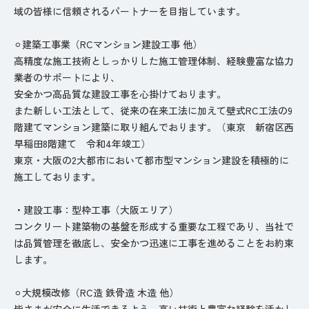
域の皆様に信頼されるパートナーを目指しています。
⚪︎建築工事業（RCマンション建設工事 他）
高精度な施工技術としっかりした施工管理体制、経験豊富な協力
業者のサポートにより、
安全かつ高品質な建設工事を心掛けております。
また新しい工法として、従来の在来工法に加えて壁式RC工法の9
階建てマンション建築に取り組んでおります。（東京 新宿区西
早稲田8階建て 令和4年竣工）
東京・大阪の2大都市において都市型マンション建設を積極的に
施工しております。
・建設工事：型枠工事（大阪エリア）
コンクリート建築物の基盤を形成する重要な工程であり、当社で
は品質管理を徹底し、安全かつ迅速に工事を進めることをお約束
します。
⚪︎大規模改修（RC造 鉄骨造 木造 他）
皆さまが安全に生活できるよう、高い技術と豊富な経験を活かし