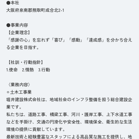
●本社
大阪府泉南郡熊取町成合北2-1
●事業内容
【企業理念】
「感謝の心」を忘れず「喜び」「感動」「達成感」を分かち合え
る企業を目指す。
【社訓・行動指針】
1.使命 2.情熱 3.行動
〈業務内容〉
⚪︎土木工事業
堀井建設株式会社は、地域社会のインフラ整備を担う総合建設企
業です。
私たちは、道路工事、橋梁工事、河川・護岸工事、上下水道工事
などを手掛け、交通の円滑化や安全性、環境保全、衛生的な生活
環境の提供に貢献しています。
最新技術と経験豊富なスタッフによる高品質な施工を提供し、地