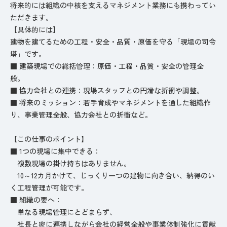
将来的には組織の中核を支えるマネジメント業務にも携わってい
ただきます。
【具体的には】
建物を建てるための工程・安全・品質・原価を守る「現場の司令
塔」です。
■ 建築現場での総括管理：原価・工程・品質・安全の管理全
般。
■ 協力会社との連携：現場スタッフとの円滑な折衝や調整。
■ 将来のミッション：若手育成やマネジメントを通した組織作
り、事業管理全般、協力会社との折衝など。
【この仕事のポイント】
■ 1つの現場に集中できる：
複数現場の掛け持ちはありません。
10～12カ月かけて、じっくり一つの建物に向き合い、納得のい
く工程管理が可能です。
■ 組織の要へ：
単なる現場管理にとどまらず、
社長と密に連携しながら会社の経営全般や事業体制強化に貢献