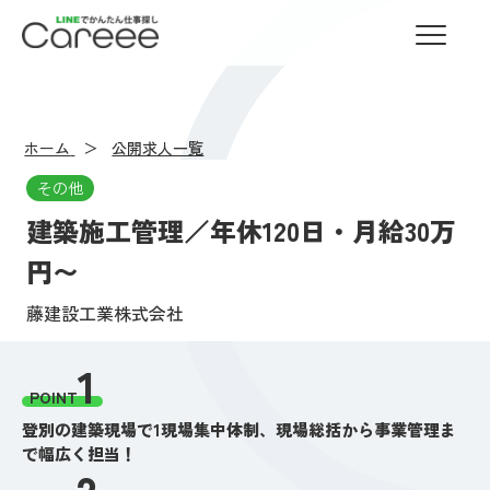
LINEでかんたん仕事探し Careee
ホーム
公開求人一覧
その他
建築施工管理／年休120日・月給30万
円〜
藤建設工業株式会社
1
POINT
登別の建築現場で1現場集中体制、現場総括から事業管理ま
で幅広く担当！
2