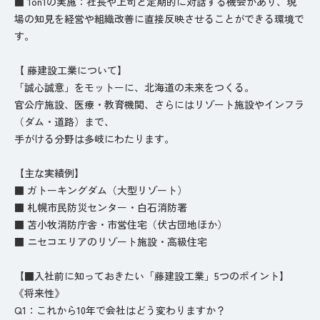
■ 1on1の実施：社長や上司と定期的に対話する機会があり、現
場の知見を経営や組織改善に直接反映させることができる環境で
す。
【 藤建設工業について】
「誠心誠意」をモットーに、北海道の未来をつくる。
官公庁施設、医療・教育機関、さらにはリゾート施設やインフラ
（ダム・道路）まで、
手がける分野は多岐にわたります。
【主な実績例】
■ ガトーキングダム（大型リゾート）
■ 札幌市民防災センター・白石消防署
■ 苫小牧消防庁舎・市営住宅（伏古団地ほか）
■ ニセコエリアのリゾート施設・高級住宅
【■入社前に知っておきたい「藤建設工業」5つのポイント】
《将来性》
Q1：これから10年で会社はどう変わりますか？