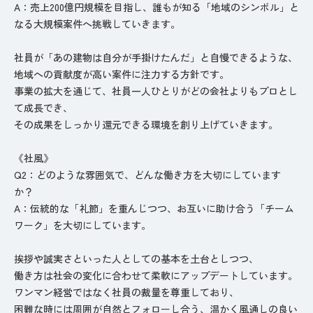
A：売上200億円規模を目指し、誰もが知る「地域のシンボル」と
なる大規模案件へ挑戦していきます。
社員が「あの建物は自分が手掛けたんだ」と自慢できるような、
地域への貢献度が高い案件に注力する方針です。
事業の拡大を通じて、社員一人ひとりがどの会社よりもプロとし
て成長でき、
その成果をしっかり還元できる環境を創り上げていきます。
《社風》
Q2：どのような雰囲気で、どんな働き方を大切にしています
か？
A：伝統的な「礼節」を重んじつつ、お互いに助け合う「チーム
ワーク」を大切にしています。
挨拶や誠実さといった人としての基本を土台としつつ、
働き方は社会の変化に合わせて柔軟にアップデートしています。
ワンマン経営ではなく社員の裁量を尊重しており、
困難な時には周囲が自然とフォローし合う、温かく風通しの良い