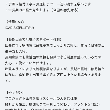
・計画～据付工事～試運転まで、一連の流れを学べます
・中長期の出張が発生します（全国の客先対応）
《使用CAD》
iCAD SX(FUJITSU)
【長期出張でも安心のサポート体制】
出張に伴う宿泊費は会社基準でしっかり支給し、さらに日額の出
張手当も支給。
長期出張でも生活面の負担を軽減できる制度が整っているため、
安心して働いていただけます。
出張エリアにより支給額は異なりますが、長期出張時には月給と
は別に、宿泊費＋出張手当で月30万円以上となる場合もありま
す。
【やりがい】
プロジェクト全体を担うスケールの大きな仕事
設計から施工、試運転まで一貫して関わり、プラントを“動か
す”中核として、自身の仕事が形になる実感を得られます。