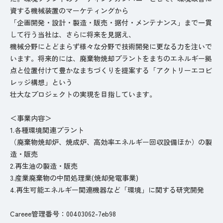
資する機械装置のマーケティングから
「企画開発・設計・製造・販売・据付・メンテナンス」まで一貫
して行う当社は、さらに将来を見据え、
機械分野にとどまらず様々な分野で技術開発に更なる力を注いで
います。将来的には、廃棄物焼却プラントをまちのエネルギー拠
点と位置付けて豊かなまちづくりを提案する「アクトリーエコビ
レッジ構想」という
壮大なプロジェクトの実現を目指しています。
＜事業内容＞
1.各種環境関連プラント
（廃棄物焼却炉、焼成炉、高効率エネルギー回収設備ほか）の製
造・販売
2.再生油の製造・販売
3.産業廃棄物の中間処理業(焼却発電事業)
4.再生可能エネルギー関連機器など「環境」に関する研究開発
Careee管理番号：00403062-7eb98