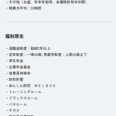
・その他（お盆、年末年始等、各種特別有休休暇）
・残業月平均：20時間
福利厚生
・退職金制度：勤続2年以上
・定年制度：一律60歳/再雇用制度：上限65歳まで
・厚生年金
・企業年金基金
・従業員持株会
・財形貯蓄
・あんしん財団 ＷＥＬＢＯＸ
・トレーニングルーム
・リラックスルーム
・バスルーム
・サウナ