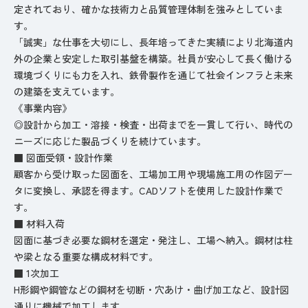
定されており、確かな技術力と品質管理体制を強みとしていま
す。
「誠実」な仕事を大切にし、長年培ってきた実績により北海道内
外の企業と安定した取引基盤を構築。社員が安心して長く働ける
環境づくりにも力を入れ、鉄骨製作を通じて社会インフラと未来
の建築を支えています。
《事業内容》
◎設計から加工・溶接・検査・出荷までを一貫して行い、時代の
ニーズに応じた製品づくりを続けています。
■ 図面受領・設計作業
顧客から受け取った図面を、工場加工用や現場施工用の作図デー
タに変換し、承認を得ます。CADソフトを使用した設計作業で
す。
■ 材料入荷
図面に基づき必要な鋼材を選定・発注し、工場へ納入。鋼材は柱
や梁となる重要な構成材料です。
■ 1次加工
H形鋼や鋼管などの鋼材を切断・穴あけ・曲げ加工など、設計図
通りに機械で加工します。