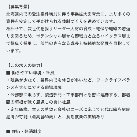
【募集背景】
北海道内での受注案件増加に伴う事業拡大を背景に、より多くの
案件を安定して手がけられる体制づくりを進めています。
あわせて、次世代を担うリーダー人材の育成・確保や組織の若返
りを図るため、ポテンシャル層から即戦力となるハイクラス層ま
で幅広く採用し、部門のさらなる成長と持続的な発展を目指して
います。
【この求人の魅力】
■ 働きやすい環境・社風
・残業が少なく、業界内でも休日が多いなど、ワークライフバラ
ンスを大切にできる職場環境
・公務部に限らず、製造部門・工事部門とも密に連携する、部署
間の垣根が低く風通しの良い社風
・定年65歳、本人の希望と会社のニーズに応じて70代以降も継続
雇用が可能（最高齢80歳）と、長期就業の実績あり
■ 評価・処遇制度