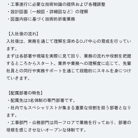
・工事進行に必要な技術知識の提供および各種調整
・設計図面（一般図・詳細図など）の理解
・図面内容に基づく技術的折衝業務
【入社後の流れ】
入社後は、実務を通じて理解を深めるOJT中心の育成を行ってい
ます。
まずは各部署や現場を実際に見て回り、業務の流れや役割を把握
するところからスタート。業界や業務への理解度に応じて、先輩
社員との同行や実務サポートを通じて段階的にスキルを身につけ
ていきます。
【配属部署の特色】
・配属先は3名体制の専門部署です。
・社内でもスペシャリストが集まる重要な役割を担う部署となり
ます。
・工事部門・公務部門は同一フロアで業務を行っており、部署の
垣根を感じさせないオープンな体制です。