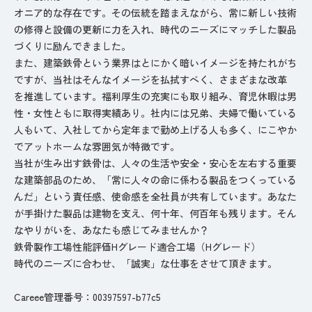
オニア的な存在です。その伝統を踏まえながら、常に新しい技術
の修得と設備の更新に力を入れ、時代のニーズにマッチした製品
づくりに励んできました。
また、建築鉄骨という業界はとにかく暗いイメージを持たれがち
ですが、当社はそんなイメージを払拭すべく、さまざまな改革
を推進しています。福利厚生の充実にも取り組み、育児休暇は男
性・女性ともに取得実績あり。社内には兄弟、夫婦で働いている
人もいて、入社してから定年まで勤め上げる人も多く、にこやか
でアットホームな雰囲気が特徴です。
当社が生み出す鉄骨は、人々の生活や安全・安心を左右する重要
な建築部品のため、「常に人々の命に係わる製品をつくっている
んだ」という責任感、使命感を全社員が共有しています。あなた
が手掛けた製品は建物を支え、何十年、何百年も残ります。そん
なやりがいを、あなたも感じてみませんか？
鉄骨製作工場性能評価Hグレード適合工場（Hグレード）
時代のニーズに合わせ、「誠実」な仕事をさせて頂きます。
Careee管理番号：00397597-b77c5