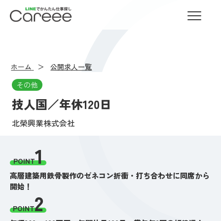
LINEでかんたん仕事探し Careee
ホーム
公開求人一覧
その他
技人国／年休120日
北榮興業株式会社
1
POINT
高層建築用鉄骨製作のゼネコン折衝・打ち合わせに同席から
開始！
2
POINT