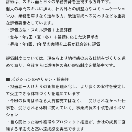
評価は、スキル面と日々の業務姿勢を重視する方針です。
個人の専門スキルに加え、社内外との調整力やコミュニケーショ
ン力、業務を滞りなく進める力、後進育成への関わりなども重要
な評価要素としています。
・評価方法：スキル評価＋上長評価
・賞与：年2回（夏・冬）＋業績に応じた決算手当
・昇給：年1回、1年間の実績を上長が総合的に評価
評価制度については、現在もより納得感のある仕組みづくりを進
めており、今後さらに透明性の高い評価制度を構築中です。
■ ポジションのやりがい・将来性
・担当者一人ひとりの負担を適正化し、より多くの案件を安定し
て受注できる体制づくりを進めています
・今回の採用は単なる人員補充ではなく、「受けられなかった仕
事を、受けられる体制に変えていく」事業成長の中核を担うポジ
ション
・自ら関わった物件獲得やプロジェクト推進が、会社の成長に直
結する手応えと高い達成感を実感できます