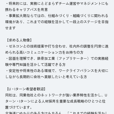
・将来的には、実務にとどまらずチーム運営やマネジメントにも
携わるキャリアパスを用意
・事業拡大期ならではの、仕組みづくり・組織づくりに関われる
環境があり、これまでの経験を活かして一段上のステージを目指
せます
【求める人物像】
・ゼネコンとの技術提案や打ち合わせ、社内外の調整を円滑に進
められる高いコミュニケーション力をお持ちの方
・図面を理解でき、鉄骨加工業（ファブリケーター）での実務経
験や専門知識を活かして活躍できる方
・安定性や将来性のある環境で、ワークライフバランスを大切に
しながら長期的に会社へ貢献したいと考えている方
【U・Iターン希望者歓迎】
同社は、同業他社とのネットワークが強い業界特性を活かし、U
ターン・Iターンによる人材採用を重要な成長戦略のひとつと位
置づけています。
北海道にゆかりのある方はもちろん、「これまでの経験を活かし