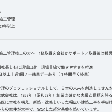
件
施工管理
3年以上
施工管理技士の方へ｜1級取得を会社がサポート／取得後は報奨金
副社長ともに現場出身｜現場目線で働きやすさを推進
0日以上｜週1回ノー残業デーあり（１時間早く終業）
管理のプロフェッショナルとして、日本の未来を創造しません
式会社は、1957年（昭和32年）創業の確かな実績と信頼を誇
島区に本社を構え、新築・改修といった幅広い建築工事を手掛
からの案件が大半で、安定した経営基盤を築いています。