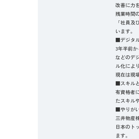
改善に力
残業時間
「社員及
います。
■デジタ
3年半前
などのデ
ル化によ
現在は現
■スキル
有資格者
たスキル
■やりがい
三井物産
日本のト
ます。