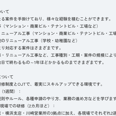
ついて
たる案件を手掛けており、様々な経験を積むことができます。
事（マンション・商業ビル・テナントビル・工場など）
リニューアル工事（マンション・商業ビル・テナントビル・工
設のリニューアル工事（学校・幼稚園など）
より対応する案件はさまざまです。
修・リニューアル工事など、工事種別・工期・案件の規模によ
数日で終わるもの～1年ほどかかるものまでさまざまです。
について
研修制度とOJTで、着実にスキルアップできる環境です。
修（1週間）：
則やルール、各種申請のやり方、業務の進め方などを学びま
・現場での研修（2カ月ほど）：
・横浜支店・川崎営業所の3拠点に加え、各現場でそれぞれ2