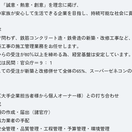
、「誠意・熱意・創意」を理念に掲げ、
の家族が安心して生活できる企業を目指し、持続可能な社会に
容
庁問わず、鉄筋コンクリート造・鉄骨造の新築・改修工事など
築工事の施工管理業務をお任せします。
からの受注が80％以上を締める為、経営基盤は安定しています
成は民間：官公庁＝９：１
ての受注が新築と改修併せて全体の65%、スーパーゼネコンの
（大手企業担当者様から個人オーナー様）との打ち合わせ
成
類の作成・届出（諸官庁）
協力業者の手配
安全管理・品質管理・工程管理・予算管理・環境管理