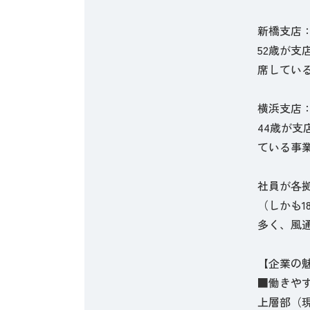
新橋支店
52歳が支
席してい
横浜支店
44歳が支
ている事
社員が各
（しかも
多く、風
【企業の
■働きや
上層部（