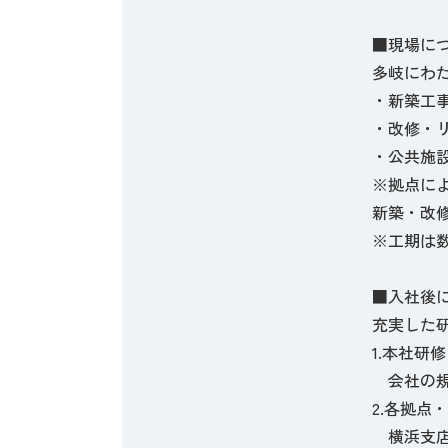
■現場に
多岐にわ
・新築工
・改修・
・公共施
※拠点に
新築・改
※工期は
■入社後
充実した
1.本社研
会社の規
2.各拠点
横浜支店