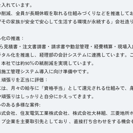
を入れています。
の削減、全員が長期休暇を取れる仕組みづくりなどを推進して
びその家族が安全で安心して生活する環境が永続する」会社造
ル化の推進：
から見積書・注文書請書・請求書や勤怠管理・経費精算・現場入
ジタル化を推進し、経理部の会計システムに連携しています。
り本社では約90％の紙削減を実現しています。
場施工管理システム導入に向け準備中です。
と頑張りを正当に評価：
には、月々の給与に「資格手当」として還元される仕組みで、
や頑張りはしっかりと自分にかえってきます。
のある多様な案件:
株式会社、住友電気工業株式会社、株式会社大林組、三菱地所
ップ企業を主要取引先としており 、直接打ち合わせをする機会