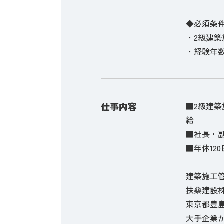
◆必須条
・2級建築
・経験年数
仕事内容
■2級建築
給
■社長・
■年休12
建築施工
扶桑建設株
東京都豊
大手企業