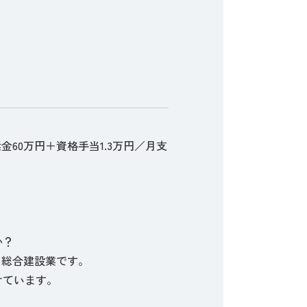
60万円＋資格手当1.3万円／月支
か？
る総合建設業です。
けています。