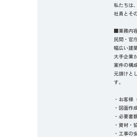
私たちは
社員とそ
■業務内
民間・官
幅広い建
大手企業
案件の構
元請けとし
す。
・お客様
・図面作
・必要書
・資材・
・工事の