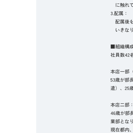
に触れて
3.配属：
配属後も
いきなり
■組織構
社員数42
本店一部
53歳が部
遣）、2
本店二部
46歳が部
業部とな
現在都内、