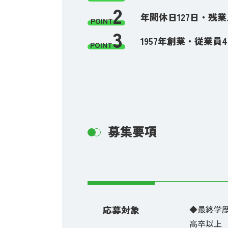
2
年間休日127日・残
POINT
3
1957年創業・従業員
POINT
募集要項
応募対象
◆最終学
高卒以上