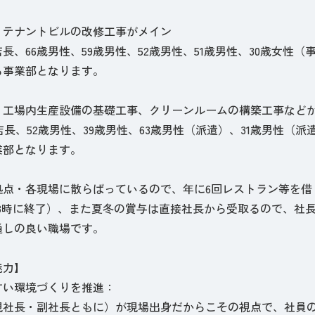
：テナントビルの改修工事がメイン
店長、66歳男性、59歳男性、52歳男性、51歳男性、30歳女性（
る事業部となります。
：工場内生産設備の基礎工事、クリーンルームの構築工事など
店長、52歳男性、39歳男性、63歳男性（派遣）、31歳男性（
業部となります。
拠点・各現場に散らばっているので、年に6回レストラン等を借
18時に終了）、また夏冬の賞与は直接社長から受取るので、社
通しの良い職場です。
魅力】
すい環境づくりを推進：
現社長・副社長ともに）が現場出身だからこその視点で、社員