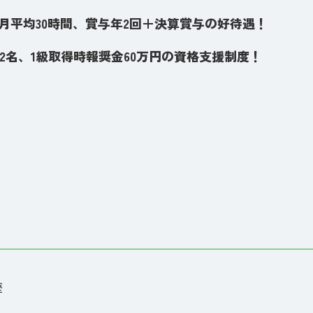
業月平均30時間、賞与年2回＋決算賞与の好待遇！
42名、1級取得時報奨金60万円の資格支援制度！
歴