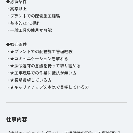
◆必須条件
・高卒以上
・プラントでの配管施工経験
・基本的なPC操作
・一般工具の使用が可能
◆歓迎条件
・★プラントでの配管施工管理経験
・★コミュニケーションを取れる
・★法令遵守の意識を持って取り組める
・★工事現場での作業に抵抗が無い方
・★長期希望している方
・★キャリアアップを本気で目指している方
仕事内容
【機械エンジニア（プラント・工場設備の設計・工事管理）】