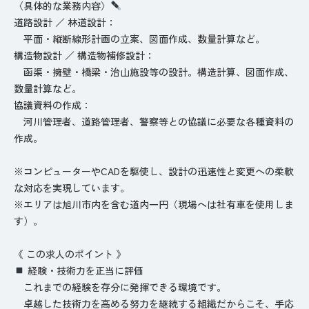
〈具体的な業務内容〉
道路設計 ／ 林道設計：
平面・縦断線形計画の立案、図面作成、数量計算など。
構造物設計 ／ 構造物補修設計：
函渠・擁壁・橋梁・治山施設等の設計。構造計算、図面作成、
数量計算など。
協議資料の作成：
河川管理者、道路管理者、警察等との協議に必要な各種資料の
作成。
※コンピューターやCADを駆使し、設計の迅速性と変更への柔軟
な対応を実現しています。
※エリアは旭川市内を含む道内一円（現場へは社有車を使用しま
す）。
《 この求人のポイント 》
経験・技術力を正当に評価
これまでの経験を存分に発揮できる環境です。
卓越した技術力を高める努力を継続する組織だからこそ、手応