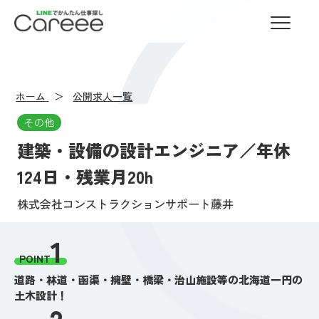
LINEでかんたん仕事探し Careee
ホーム
公開求人一覧
その他
建築・設備の設計エンジニア／年休
124日・残業月20h
株式会社コンストラクションサポート藤井
1
POINT
道路・林道・函渠・擁壁・橋梁・治山施設等の北海道一円の
土木設計！
2