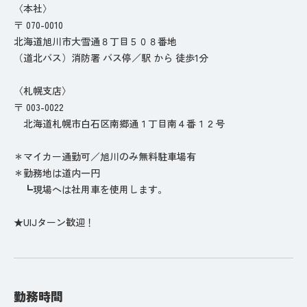
〈本社〉
〒 070-0010
北海道旭川市大雪通８丁目５０８番地
（道北バス）消防署 バス停／駅 から 徒歩1分
〈札幌支店〉
〒 003-0022
北海道札幌市白石区南郷通１丁目南４番１２号
＊マイカー通勤可／旭川のみ無料駐車場有
＊勤務地は道内一円
┗現場へは社用車を使用します。
★UIJターン歓迎！
勤務時間