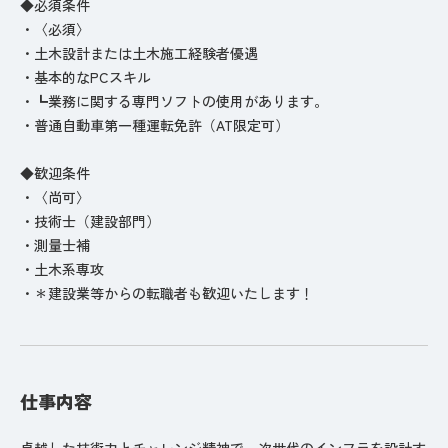
◆必須条件
・〈必須〉
・土木設計または土木施工経験者優遇
・基本的なPCスキル
・┗業務に関する専門ソフトの使用があります。
・普通自動車第一種運転免許（AT限定可）
◆歓迎条件
・〈尚可〉
・技術士（建設部門）
・測量士補
・土木系専攻
・＊建設業等からの転職者も歓迎いたします！
仕事内容
卓越した技術力とチャレンジ精神で、次世代のインフラを設計す