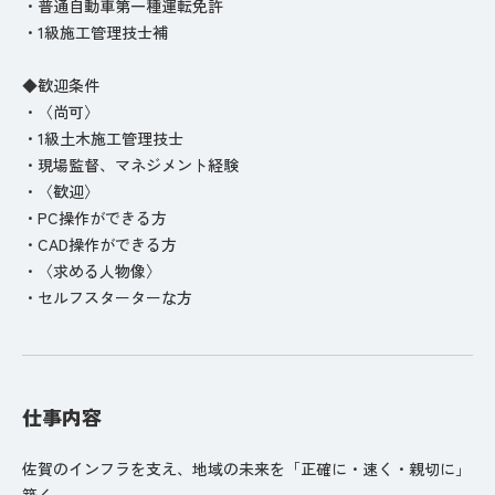
・普通自動車第一種運転免許
・1級施工管理技士補
◆歓迎条件
・〈尚可〉
・1級土木施工管理技士
・現場監督、マネジメント経験
・〈歓迎〉
・PC操作ができる方
・CAD操作ができる方
・〈求める人物像〉
・セルフスターターな方
仕事内容
佐賀のインフラを支え、地域の未来を「正確に・速く・親切に」
築く。