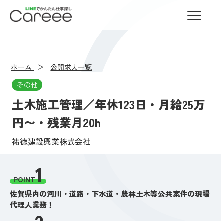
LINEでかんたん仕事探し Careee
ホーム
公開求人一覧
その他
土木施工管理／年休123日・月給25万
円〜・残業月20h
祐徳建設興業株式会社
1
POINT
佐賀県内の河川・道路・下水道・農林土木等公共案件の現場
代理人業務！
2