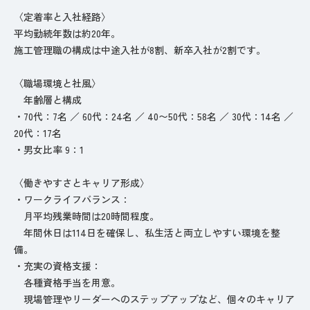
〈定着率と入社経路〉
平均勤続年数は約20年。
施工管理職の構成は中途入社が8割、新卒入社が2割です。
〈職場環境と社風〉
年齢層と構成
・70代：7名 ／ 60代：24名 ／ 40〜50代：58名 ／ 30代：14名 ／
20代：17名
・男女比率 9：1
〈働きやすさとキャリア形成〉️
・ワークライフバランス：
月平均残業時間は20時間程度。
年間休日は114日を確保し、私生活と両立しやすい環境を整
備。
・充実の資格支援：
各種資格手当を用意。
現場管理やリーダーへのステップアップなど、個々のキャリア