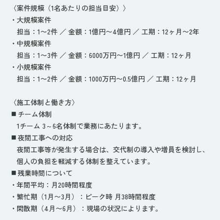
〈案件規模（1名あたりの担当目安）〉
・大規模案件
担当：1〜2件 ／ 金額：1億円〜4億円 ／ 工期：12ヶ月〜2年
・中規模案件
担当：1〜3件 ／ 金額：6000万円〜1億円 ／ 工期：12ヶ月
・小規模案件
担当：1〜2件 ／ 金額：1000万円〜0.5億円 ／ 工期：12ヶ月
〈施工体制と働き方〉
チーム体制
1チーム 3～6名体制で業務にあたります。
夜間工事への対応
夜間工事等が発生する場合は、交代制の導入や増員を検討し、
個人の負担を軽減する体制を整えています。
残業時間について
・年間平均：月20時間程度
・繁忙期（1月〜3月）：ピーク時 月38時間程度
・閑散期（4月〜6月）：現場の状況によります。