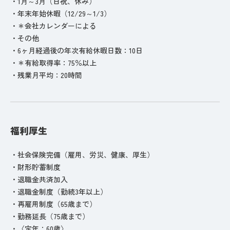
・1月～3月（日祝、休み）
・年末年始休暇（12/29～1/3）
・＊会社カレンダーによる
・その他
・6ヶ月経過後の年次有給休暇日数：10日
・＊有給取得率：75％以上
・残業月平均：20時間
福利厚生
・社会保険完備（雇用、労災、健康、厚生）
・財形貯蓄制度
・退職金共済加入
・退職金制度（勤続3年以上）
・再雇用制度（65歳まで）
・勤務延長（75歳まで）
・〈定年：60歳〉