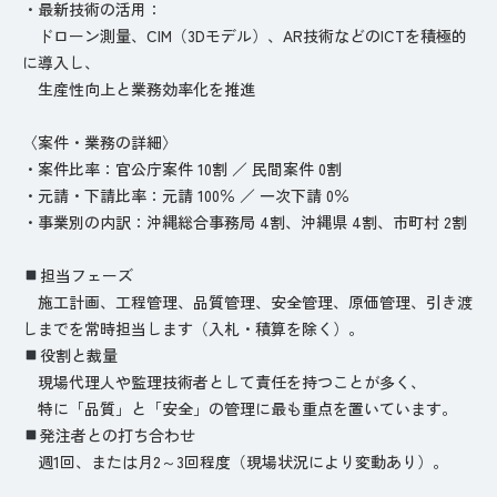
・最新技術の活用：
ドローン測量、CIM（3Dモデル）、AR技術などのICTを積極的
に導入し、
生産性向上と業務効率化を推進
〈案件・業務の詳細〉
・案件比率：官公庁案件 10割 ／ 民間案件 0割
・元請・下請比率：元請 100％ ／ 一次下請 0％
・事業別の内訳：沖縄総合事務局 4割、沖縄県 4割、市町村 2割
担当フェーズ
施工計画、工程管理、品質管理、安全管理、原価管理、引き渡
しまでを常時担当します（入札・積算を除く）。
役割と裁量
現場代理人や監理技術者として責任を持つことが多く、
特に「品質」と「安全」の管理に最も重点を置いています。
発注者との打ち合わせ
週1回、または月2～3回程度（現場状況により変動あり）。