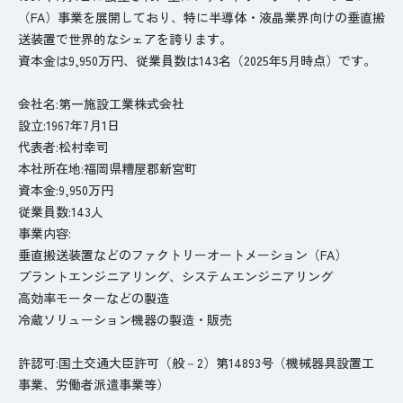
（FA）事業を展開しており、特に半導体・液晶業界向けの垂直搬
送装置で世界的なシェアを誇ります。
資本金は9,950万円、従業員数は143名（2025年5月時点）です。
会社名:第一施設工業株式会社
設立:1967年7月1日
代表者:松村幸司
本社所在地:福岡県糟屋郡新宮町
資本金:9,950万円
従業員数:143人
事業内容:
垂直搬送装置などのファクトリーオートメーション（FA）
プラントエンジニアリング、システムエンジニアリング
高効率モーターなどの製造
冷蔵ソリューション機器の製造・販売
許認可:国土交通大臣許可（般－2）第14893号（機械器具設置工
事業、労働者派遣事業等）