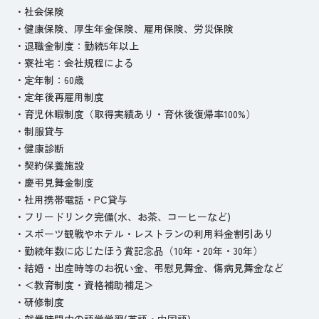
・社会保険
・健康保険、厚生年金保険、雇用保険、労災保険
・退職金制度：勤続5年以上
・寮社宅：会社規程による
・定年制：60歳
・定年後再雇用制度
・育児休暇制度（取得実績あり・育休後復帰率100%）
・制服貸与
・健康診断
・契約保養施設
・慶弔見舞金制度
・社用携帯電話・PC貸与
・フリードリンク完備(水、お茶、コーヒーなど)
・スポーツ観戦やホテル・レストランの利用料金割引あり
・勤続年数に応じたほう賞記念品（10年・20年・30年）
・結婚・出産時等のお祝い金、弔慰見舞金、傷病見舞金など
・＜教育制度・資格補助補足＞
・研修制度
・就業時間内の語学学習(英語・中国語)