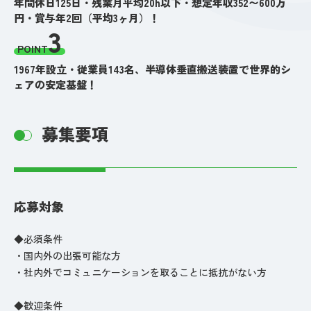
年間休日125日・残業月平均20h以下・想定年収352〜600万
円・賞与年2回（平均3ヶ月）！
3
POINT
1967年設立・従業員143名、半導体垂直搬送装置で世界的シ
ェアの安定基盤！
募集要項
応募対象
◆必須条件
・国内外の出張可能な方
・社内外でコミュニケーションを取ることに抵抗がない方
◆歓迎条件