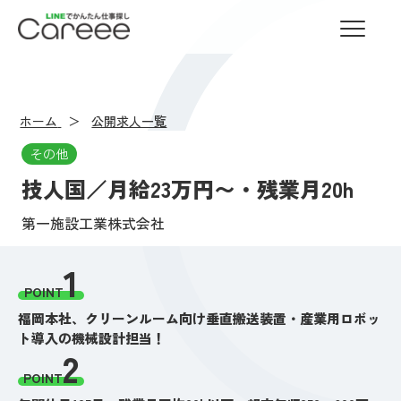
LINEでかんたん仕事探し Careee
ホーム
公開求人一覧
その他
技人国／月給23万円〜・残業月20h
第一施設工業株式会社
1
POINT
福岡本社、クリーンルーム向け垂直搬送装置・産業用ロボッ
ト導入の機械設計担当！
2
POINT