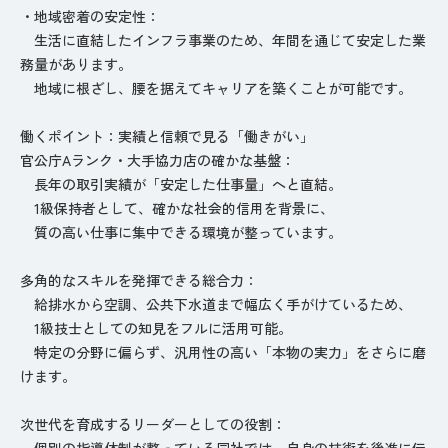
・地域密着の安定性：
生活に直結したインフラ事業のため、年間を通じて安定した業
務量があります。
地域に根ざし、腰を据えてキャリアを築くことが可能です。
働くポイント：実績と信頼で見る「働きがい」
官公庁Aランク・大手協力店の確かな基盤：
長年の取引実績が「安定した仕事量」へと直結。
1級保持者として、確かな社会的信用を背景に、
質の高い仕事に集中できる環境が整っています。
多角的なスキルを発揮できる総合力：
給排水から空調、公共下水道まで幅広く手がけているため、
1級技士としての知見をフルに活用可能。
特定の分野に偏らず、汎用性の高い「本物の実力」をさらに磨
けます。
次世代を育成するリーダーとしての役割：
個別の指導体制が整っている同社では、自身の技術を後進に伝