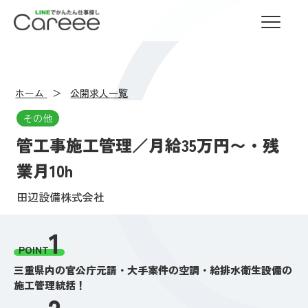
LINEでかんたん仕事探し Careee
ホーム
公開求人一覧
その他
管工事施工管理／月給35万円〜・残
業月10h
田辺設備株式会社
1
POINT
三重県内の官公庁元請・大手案件の空調・給排水衛生設備の
施工管理統括！
2