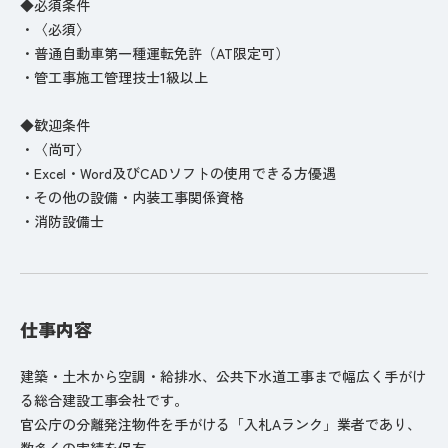
◆必須条件
・〈必須〉
・普通自動車第一種運転免許（AT限定可）
・管工事施工管理技士1級以上
◆歓迎条件
・〈尚可〉
・Excel・Word及びCADソフトの使用できる方優遇
・その他の設備・内装工事関係資格
・消防設備士
仕事内容
建築・土木から空調・給排水、公共下水道工事まで幅広く手がけ
る総合建設工事会社です。
官公庁の分離発注物件を手がける「入札Aランク」業者であり、
数多くの実績を保有。