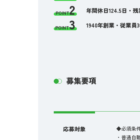
2
年間休日124.5日・
POINT
3
1940年創業・従業
POINT
募集要項
応募対象
◆必須条
・普通自