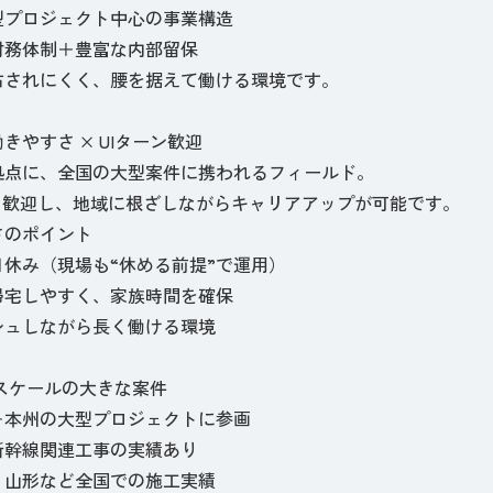
型プロジェクト中心の事業構造
財務体制＋豊富な内部留保
右されにくく、腰を据えて働ける環境です。
きやすさ × UIターン歓迎
拠点に、全国の大型案件に携われるフィールド。
ンも歓迎し、地域に根ざしながらキャリアアップが可能です。
さのポイント
日休み（現場も“休める前提”で運用）
帰宅しやすく、家族時間を確保
シュしながら長く働ける環境
スケールの大きな案件
＋本州の大型プロジェクトに参画
新幹線関連工事の実績あり
・山形など全国での施工実績