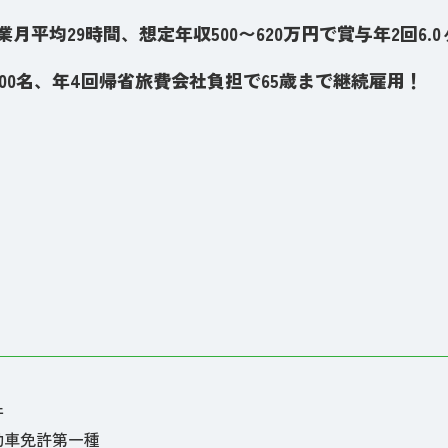
残業月平均29時間、想定年収500〜620万円で賞与年2回6.
員300名、年4回帰省旅費会社負担で65歳まで継続雇用！
件
動車免許第一種