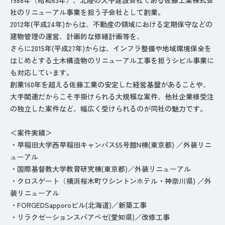
社のリニューアル事業を担う子会社として創業。
2012年(平成24年)からは、不動産の領域における定期保守などの
建物管理の運営、計画的な修繕計画等を、
さらに2015年(平成27年)からは、インフラ整備や地域環境保全を
はじめとする土木構造物のリニューアル工事を担うシビル事業に
も対応しています。
創業160年を超える佐藤工業の安定した経営基盤があることや、
大手関連だからこそ手掛けられる大規模な案件、他社企業様受注
の独立した案件など、幅広く受けられるのが同社の魅力です。
＜案件実績＞
・早稲田大学西早稲田キャンパス55号館N棟(東京都) ／外装リニ
ューアル
・国際基督教大学教育研究棟(東京都)／外装リニューアル
・クロスゲート（横浜桜木町ワシントンホテル・神奈川県) ／外
装リニューアル
・FORGEDSapporoビル(北海道)／新築工事
・リラクゼーションスパアペゼ(愛知県)／改修工事