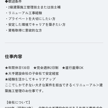
◆歓迎条件
・2級建築施工管理技士または技士補
・リニューアル工事経験
・プライベートを大切にしたい方
・安定した環境でキャリアを築きたい方
・資格取得に意欲的な方
仕事内容
★年間休日130日 ★完全週休2日制 ★直行直帰OK
★大手建設会社の子会社で安定経営
★経験を活かしてキャリアアップ
ここでしかできない大きな案件を担当できる＜リニューアル＞建
築施工管理のお仕事です。
【会社について】
1988年（昭和63年）、北陸の大手建設会社である佐藤工業株式会