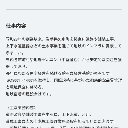
仕事内容
昭和29年の創業以来、岩手県矢巾町を拠点に道路や舗装工事、
上下水道整備などの土木事業を通じて地域のインフラに貢献して
きました。
県内各市町村や地場ゼネコン（中堅含む）から安定的な受注を獲
得しており、
長年にわたる黒字経営を続ける盤石な経営基盤が強みです。
ISO9001・14001を取得し、国際規格に基づいた徹底的な品質管理
と環境保全に努める、
地域密着の建設会社です。️
〈主な業務内容〉
道路改良や舗装工事を中心に、上下水道、河川、
造成工事などの土木施工管理業務全般を担っていただきます。
・現場統括： コスト・工程・品質・安全管理および技術者のマ