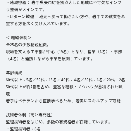
・地域密着： 岩手県矢巾町を拠点とした地域に不可欠なインフ
ラ整備がメインです。
・UIターン歓迎： 地元へ戻って働きたい方や、岩手での就業を希
望する方を広く受け入れています。
＜ 組織体制＞
全25名の少数精鋭組織。
現場を支える工事部が中心（19名）となり、営業（1名）・事務
（4名）と連携しながら事業を展開しています。
年齢構成
60代以上：5名／50代：13名／40代：4名／30代：1名／20代：2名
50代以上が約7割を占め、豊富な経験・ノウハウが蓄積された環
境
若手はベテランから直接学べるため、着実にスキルアップ可能
技術者体制（高い専門性）
監理技術者をはじめ、多数の有資格者が在籍しています。
・監理技術者：8名