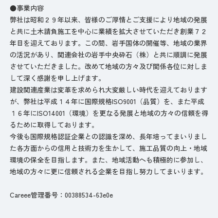
●事業内容
弊社は昭和２９年以来、皆様のご厚情とご支援により地域の発展
と共に土木請負施工を中心に業績を拡大させていただき創業７２
年目を迎えております。この間、岩手国体の開催等、地域の業界
の活況があり、関連会社の岩手中央砕石（株）と共に順調に発展
させていただきました。改めて地域の方々及び関係各位に対しま
して深く感謝を申し上げます。
建設関連産業は変革を求められ大変厳しい時代を迎えております
が、弊社は平成１４年に国際規格ISO9001（品質）を、また平成
１６年にISO14001（環境）を更なる発展と地域の方々の信頼を得
るために取得しております。
今後も国際規格認証企業との認識を深め、長年培ってまいりまし
た各方面からの信用と技術力を生かして、施工品質の向上・地域
環境の保全を目指します。また、地域活動へも積極的に参加し、
地域の方々に更に信頼される企業を目指し努力してまいります。
Careee管理番号：00388534-63e0e