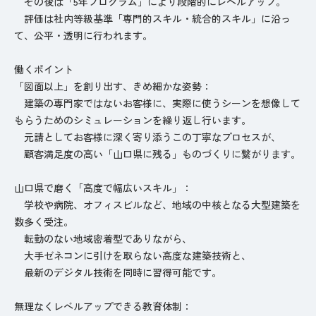
その後は「5年プログラム」により段階的にレベルアップ。
評価は社内等級基準「専門的スキル・統合的スキル」に沿っ
て、公平・透明に行われます。
働くポイント
「図面以上」を創り出す、きめ細かな姿勢：
建築の専門家ではないお客様に、実際に使うシーンを想像して
もらうためのシミュレーションを繰り返し行います。
元請としてお客様に深く寄り添うこの丁寧なプロセスが、
顧客満足度の高い「山口県に残る」ものづくりに繋がります。
山口県で磨く「高度で幅広いスキル」：
学校や病院、オフィスビルなど、地域の中核となる大型建築を
数多く受注。
転勤のない地域密着型でありながら、
大手ゼネコンに引けを取らない高度な建築技術と、
最新のデジタル技術を同時に習得可能です。
無理なくレベルアップできる教育体制：