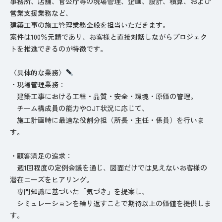
事務所、店舗、官公庁等の現場管理、企画、設計、積算、および
営業支援業務など、
建築工事の施工管理業務全般を担当いただきます。
案件は100％元請であり、お客様と直接対話しながらプロジェク
トを推進できるのが特徴です。
〈具体的な業務〉
・現場管理業務：
建築工事における工程・品質・安全・環境・原価の管理。
チーム構成員の能力やOJT状況に応じて、
施工計画時に最適な役割分担（所長・主任・係員）を行いま
す。
・顧客満足の追求：
週1回程度の定例会議を通じ、図面だけでは見えないお客様の
潜在ニーズをヒアリング。
専門知識に基づいた「気づき」を提案し、
シミュレーションを繰り返すことで期待以上の価値を提供しま
す。