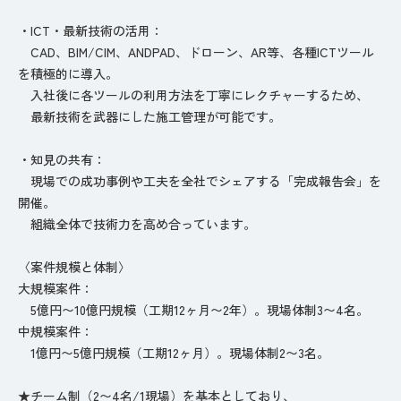
・ICT・最新技術の活用：
CAD、BIM/CIM、ANDPAD、ドローン、AR等、各種ICTツール
を積極的に導入。
入社後に各ツールの利用方法を丁寧にレクチャーするため、
最新技術を武器にした施工管理が可能です。
・知見の共有：
現場での成功事例や工夫を全社でシェアする「完成報告会」を
開催。
組織全体で技術力を高め合っています。
〈案件規模と体制〉
大規模案件：
5億円〜10億円規模（工期12ヶ月〜2年）。現場体制3〜4名。
中規模案件：
1億円〜5億円規模（工期12ヶ月）。現場体制2〜3名。
★チーム制（2〜4名/1現場）を基本としており、