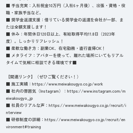
■ 手当充実：入社祝金10万円（入社6ヶ月後）、出張・資格・役
職・家族手当など。
■ 奨学金返還支援：借りている奨学金の返還を会社が一部、ま
たは全額支援します！
■ 休み：年間休日120日以上、有給取得平均11.8日（2023年
度）。しっかりリフレッシュ！
■ 柔軟な働き方：副業OK、在宅勤務・直行直帰OK！
■ メタライフ：アバターを使って、離れた場所にいてもリアル
タイムで気軽に相談できる環境です■
【️関連リンク】（ぜひご覧ください！）
■ 施工実績：https://www.meiwakougyo.co.jp/work
■ 社内の雰囲気（Instagram）：https://www.instagram.com/m
eiwakougyo_jp
■ 社員のリアルな声：https://www.meiwakougyo.co.jp/recruit/i
nterview
■ 研修制度の詳細：https://www.meiwakougyo.co.jp/recruit/en
vironment#training