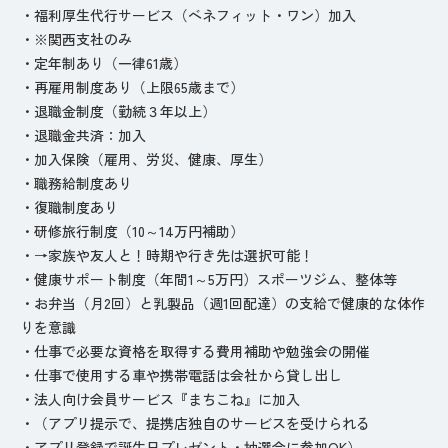
・福利厚生代行サービス（ベネフィット・ワン）加入
・※関西支社のみ
・定年制あり（一律61歳）
・再雇用制度あり（上限65歳まで）
・退職金制度（勤続３年以上）
・退職金共済：加入
・加入保険（雇用、労災、健康、厚生）
・職務給制度あり
・復職制度あり
・研修旅行制度（10～14万円補助）
・→家族や友人と！時期や行き先は選択可能！
・健康サポート制度（年間1～5万円）スポーツジム、整体等
・お弁当（月2回）と乳製品（週1回配達）の支給で健康的な体作
りを意識
・仕事で必要な資格を取得する費用補助や勉強会の開催
・仕事で使用する車や携帯電話は会社から貸し出し
・法人向け会員サービス『まちこね』に加入
・（アプリ提示で、提携店独自のサービスを受けられる
・アプリ登録で誕生日プレゼント・抽選会に参加OK）