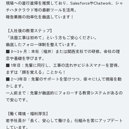
現場への直行直帰を推奨しており、SalesforceやChatwork、シャ
チハタクラウド等の最新ツールを活用。
報告業務の効率化を徹底しています！
【入社後の教育ステップ】
「法面工事は初めて」という方もご安心ください。
徹底したフォロー体制を整えています。
■ 0〜3ヶ月：本社（福井）または関西支社での研修。会社の理
念や基礎を学びます。
■ 1年目：先輩に同行し、工事の流れやビジネスマナーを習得。
まずは「顔を覚える」ことから！
■ 2〜3年目：先輩のサポートを受けつつ、徐々に1人で現場を動
かします。
一人前まで：先輩が徹底的にフォローする教育システムがあるの
で安心です。
【働く環境・福利厚生】
若手社員が「長く、安心して働ける」仕組みを常にアップデート
しています。