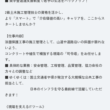
■ 奨学金返還支援制度で若手の生活をバックアップ！
2級土木施工管理技士の資格を活かし、
より「スマート」で「介在価値の高い」キャリアを、ここからス
タートしませんか？
【️仕事内容】
法面保護工事の施工管理として、山道や道路沿いの斜面が崩れな
いよう、
コンクリートや植生で補強する現場の「司令塔」をお任せしま
す。
■ 具体的な業務：安全管理、工程管理、品質管理、協力会社の
方々との調整など
■ ゆくゆくは：国土交通省や県が発注する大規模な公共工事の
担当として、
日本のインフラを守る最前線で活躍していただ
きます！
《現場を支えるITツール》