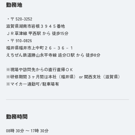
勤務地
・〒 520-3252
滋賀県湖南市岩根３９４５番地
ＪＲ草津線 甲西駅 から 徒歩15分
・〒 910-0826
福井県福井市上中町２６－３６－１
えちぜん鉄道勝山永平寺線 追分口駅 から 徒歩8分
※現場や訪問先からの直行直帰ＯＫ
※研修期間３ヶ月間は本社（福井県） or 関西支社（滋賀県）
※マイカー通勤可/駐車場有
勤務時間
08時 30分 〜 17時 30分