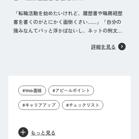
「転職活動を始めたいけれど、履歴書や職務経歴
書を書くのがとにかく面倒くさい……」「自分の
強みなんてパッと浮かばないし、ネットの例文を
マネしても書類選考で落とされてしまう……」 そ
詳細を見る
んな仕事探しの最初の「大嫌いなハードル」を完
全に無くす、Careeeだけの新しいAI就職支援サー
ビスがスタートしました！ あなたがやることは、
#Web面接
#アピールポイント
#キャリアアップ
#チェックリスト
もっと見る