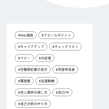
#Web面接
#アピールポイント
#キャリアアップ
#チェックリスト
#マナー
#内定後
#労働契約書の見方
#学歴早見表
#履歴書
#志望動機
#求人票所の探し方
#自己PR
#自己分析のやり方