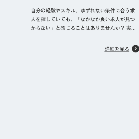
自分の経験やスキル、ゆずれない条件に合う求
人を探していても、「なかなか良い求人が見つ
からない」と感じることはありませんか？ 実
は、Web上で検索しても出てこない求人の中に
あなたの希望に合う仕事があるかもしれませ
詳細を見る
ん。 それが、転職エージェントなどが紹介して
いる「非公開求人」です。 非公開求人とは 非公
開求人とは、求人サ